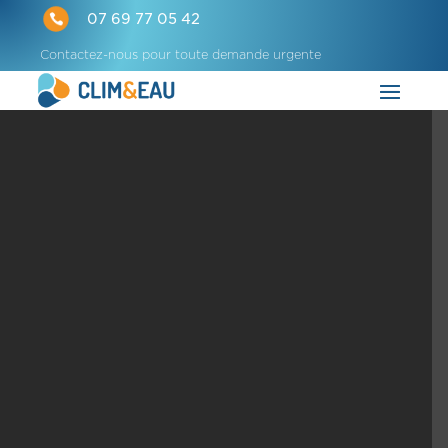

07 69 77 05 42
Contactez-nous pour toute demande urgente