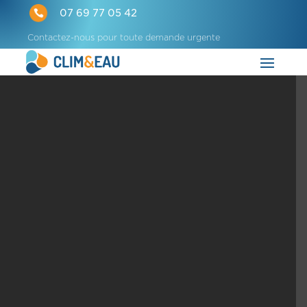

07 69 77 05 42
Contactez-nous pour toute demande urgente