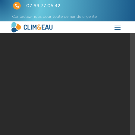

07 69 77 05 42
Contactez-nous pour toute demande urgente