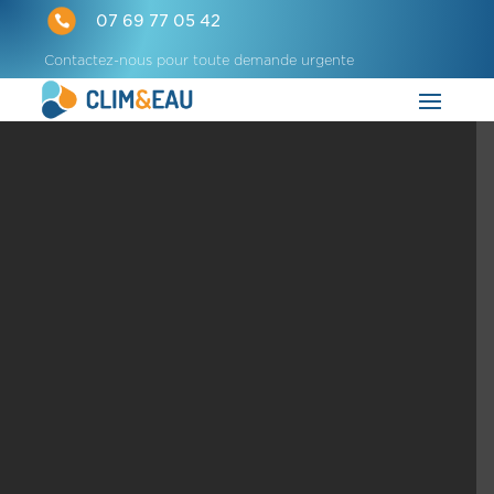

07 69 77 05 42
Contactez-nous pour toute demande urgente