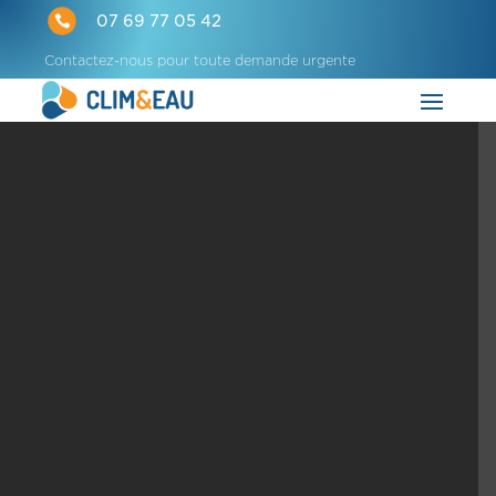

07 69 77 05 42
Contactez-nous pour toute demande urgente